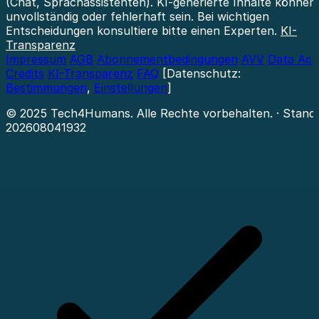
(Chat, Sprachassistenten). KI-generierte Inhalte können
unvollständig oder fehlerhaft sein. Bei wichtigen
Entscheidungen konsultiere bitte einen Experten.
KI-
Transparenz
Impressum
AGB
Abonnementbedingungen
AVV
Data Act
Credits
KI-Transparenz
FAQ
[Datenschutz:
Bestimmungen
,
Einstellungen
]
© 2025 Tech4Humans. Alle Rechte vorbehalten.
· Stand:
202608041932