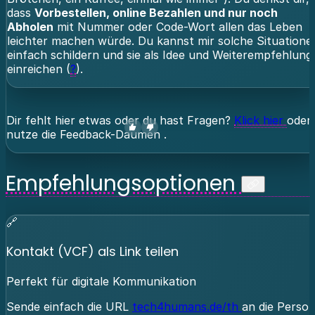
dass
Vorbestellen, online Bezahlen und nur noch
Abholen
mit Nummer oder Code-Wort allen das Leben
leichter machen würde. Du kannst mir solche Situatione
einfach schildern und sie als Idee und Weiterempfehlung
einreichen (
?
).
Dir fehlt hier etwas oder du hast Fragen?
Klick hier
oder
nutze die
Feedback-Daumen
.
Empfehlungsoptionen
🔗
Kontakt (VCF) als Link teilen
Perfekt für digitale Kommunikation
Sende einfach die URL
tech4humans.de/th
an die Person