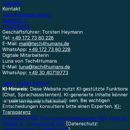
LinkedIn
Kontakt
Tech4Humans GmbH,
Arndtstr. 7,
12623 Berlin
Geschäftsführer: Torsten Heymann
Tel:
+49 172 73 80 228
E-Mail:
mail@tech4humans.de
WhatsApp:
+49 172 73 80 228
Digitale Mitarbeiterin
Luna von Tech4Humans
E-Mail:
luna@tech4humans.de
WhatsApp:
+49 30 40719773
Jetzt Termin buchen
KI-Hinweis:
Diese Website nutzt KI-gestützte Funktione
(Chat, Sprachassistenten). KI-generierte Inhalte können
unvollständig oder fehlerhaft sein. Bei wichtigen
[AWP text missing: kiTalk.button]
Entscheidungen konsultiere bitte einen Experten.
KI-
Transparenz
Impressum
AGB
Abonnementbedingungen
AVV
Data Act
Credits
KI-Transparenz
FAQ
[Datenschutz:
Bestimmungen
,
Einstellungen
]