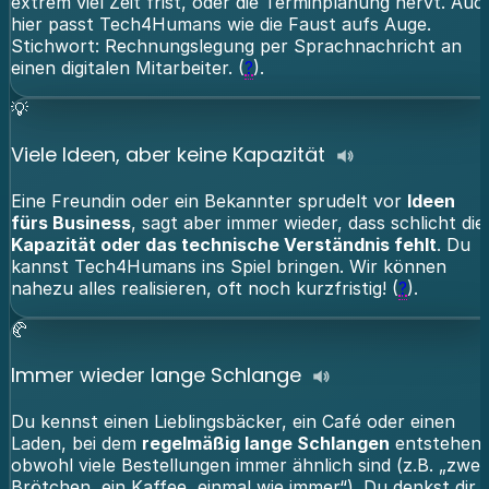
extrem viel Zeit frist, oder die Terminplanung nervt. Auc
hier passt Tech4Humans wie die Faust aufs Auge.
Stichwort: Rechnungslegung per Sprachnachricht an
einen digitalen Mitarbeiter. (
?
).
💡
Viele Ideen, aber keine Kapazität
Eine Freundin oder ein Bekannter sprudelt vor
Ideen
fürs Business
, sagt aber immer wieder, dass schlicht die
Kapazität oder das technische Verständnis fehlt
. Du
kannst Tech4Humans ins Spiel bringen. Wir können
nahezu alles realisieren, oft noch kurzfristig! (
?
).
🥐
Immer wieder lange Schlange
Du kennst einen Lieblingsbäcker, ein Café oder einen
Laden, bei dem
regelmäßig lange Schlangen
entstehen,
obwohl viele Bestellungen immer ähnlich sind (z.B. „zwei
Brötchen, ein Kaffee, einmal wie immer“). Du denkst dir,