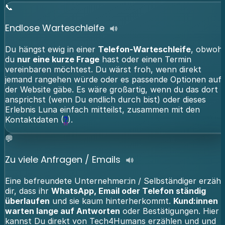
📞
Endlose Warteschleife
Du hängst ewig in einer
Telefon-Warteschleife
, obwohl
du
nur eine kurze Frage
hast oder einen Termin
vereinbaren möchtest. Du wärst froh, wenn direkt
jemand rangehen würde oder es passende Optionen auf
der Website gäbe. Es wäre großartig, wenn du das dort
ansprichst (wenn Du endlich durch bist) oder dieses
Erlebnis Luna einfach mitteilst, zusammen mit den
Kontaktdaten (
?
).
💬
Zu viele Anfragen / Emails
Eine befreundete Unternehmer:in / Selbständiger erzähl
dir, dass ihr
WhatsApp, Email oder Telefon ständig
überlaufen
und sie kaum hinterherkommt.
Kund:innen
warten lange auf Antworten
oder Bestätigungen. Hier
kannst Du direkt von Tech4Humans erzählen und und